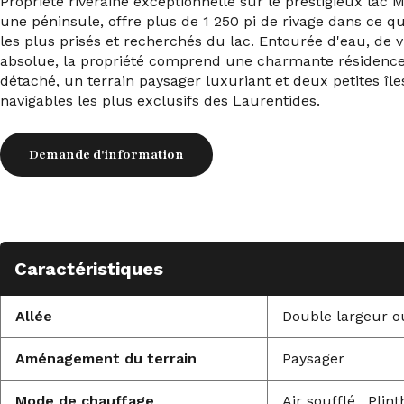
Propriété riveraine exceptionnelle sur le prestigieux lac 
une péninsule, offre plus de 1 250 pi de rivage dans c
les plus prisés et recherchés du lac. Entourée d'eau, de
absolue, la propriété comprend une charmante résidence, 
détaché, un terrain paysager luxuriant et deux petites île
navigables les plus exclusifs des Laurentides.
Demande d'information
Caractéristiques
Allée
Double largeur o
Aménagement du terrain
Paysager
Mode de chauffage
Air soufflé , Plin