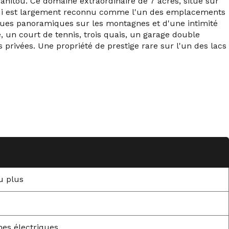
Manitou. Ce domaine extraordinaire de 7 acres, situé sur
e qui est largement reconnu comme l'un des emplacements
 vues panoramiques sur les montagnes et d'une intimité
un court de tennis, trois quais, un garage double
s privées. Une propriété de prestige rare sur l'un des lacs
u plus
thes électriques